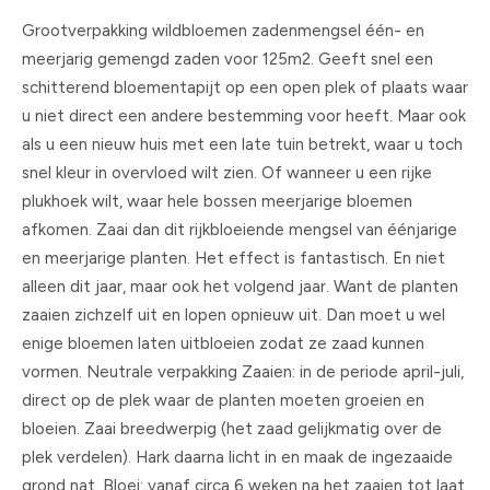
Grootverpakking wildbloemen zadenmengsel één- en
meerjarig gemengd zaden voor 125m2. Geeft snel een
schitterend bloementapijt op een open plek of plaats waar
u niet direct een andere bestemming voor heeft. Maar ook
als u een nieuw huis met een late tuin betrekt, waar u toch
snel kleur in overvloed wilt zien. Of wanneer u een rijke
plukhoek wilt, waar hele bossen meerjarige bloemen
afkomen. Zaai dan dit rijkbloeiende mengsel van éénjarige
en meerjarige planten. Het effect is fantastisch. En niet
alleen dit jaar, maar ook het volgend jaar. Want de planten
zaaien zichzelf uit en lopen opnieuw uit. Dan moet u wel
enige bloemen laten uitbloeien zodat ze zaad kunnen
vormen. Neutrale verpakking Zaaien: in de periode april-juli,
direct op de plek waar de planten moeten groeien en
bloeien. Zaai breedwerpig (het zaad gelijkmatig over de
plek verdelen). Hark daarna licht in en maak de ingezaaide
grond nat. Bloei: vanaf circa 6 weken na het zaaien tot laat