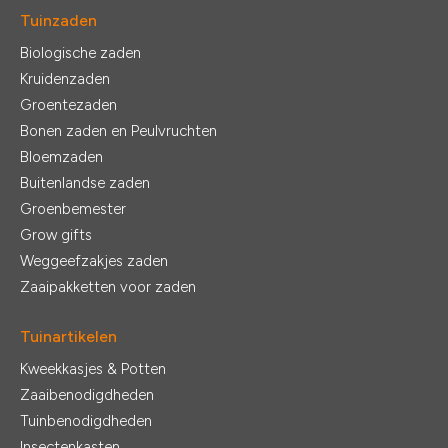
Tuinzaden
Biologische zaden
Kruidenzaden
Groentezaden
Bonen zaden en Peulvruchten
Bloemzaden
Buitenlandse zaden
Groenbemester
Grow gifts
Weggeefzakjes zaden
Zaaipakketten voor zaden
Tuinartikelen
Kweekkasjes & Potten
Zaaibenodigdheden
Tuinbenodigdheden
Insectenkasten