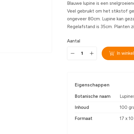
Blauwe lupine is een snelgroeien
Veel gebruikt om het stikstof g
ongeveer 80cm. Lupine kan gezaa
Regelafstand is 35cm. Planten zi
Aantal
In wink
Eigenschappen
Botanische naam
Lupines
Inhoud
100 g
Formaat
17 x 10