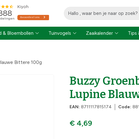
 & Bloembollen
Tuinvogels
Zaaikalender
Tips 
lauwe Bittere 100g
Buzzy Groen
Lupine Blauw
EAN:
8711117815174
Code:
88
€ 4,69