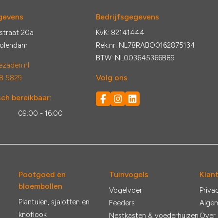
gevens
Bedrijfsgegevens
straat 20a
KvK: 82141444
Volendam
Rek.nr: NL78RABO0162875134
BTW: NL003645366B89
zaden.nl
Volg ons
8 5829
ch bereikbaar:
:
09:00 - 16:00
Pootgoed en
Tuinvogels
Klan
bloembollen
Vogelvoer
Priva
Plantuien, sjalotten en
Feeders
Alge
knoflook
Nestkasten & voederhuizen
Over