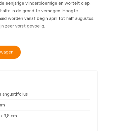
de eenjarige vlinderbloemige en wortelt diep.
ehalte in de grond te verhogen. Hoogte
id worden vanaf begin april tot half augustus.
jn zeer vorst gevoelig.
elwagen
 angustifolius
ram
 x 3,8 cm