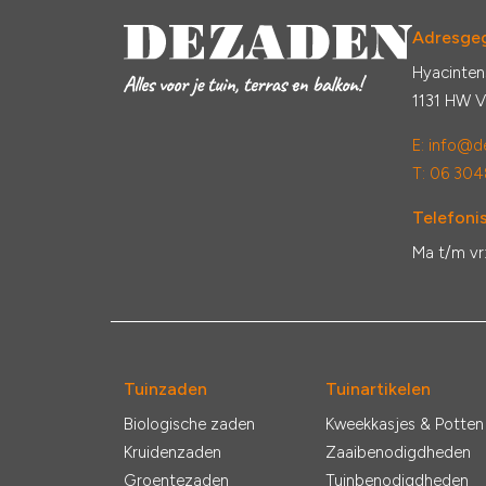
Adresge
Hyacinten
1131 HW 
E:
info@de
T: 06 304
Telefonis
Ma t/m vr
Tuinzaden
Tuinartikelen
Biologische zaden
Kweekkasjes & Potten
Kruidenzaden
Zaaibenodigdheden
Groentezaden
Tuinbenodigdheden