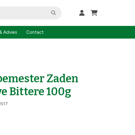
& Advies
Contact
bemester Zaden
e Bittere 100g
1517