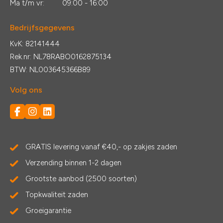
Ma t/m vr:
09:00 - 16:00
Bedrijfsgegevens
KvK: 82141444
Rek.nr: NL78RABO0162875134
BTW: NL003645366B89
Volg ons
GRATIS levering vanaf €40,- op zakjes zaden
Verzending binnen 1-2 dagen
Grootste aanbod (2500 soorten)
Topkwaliteit zaden
Groeigarantie