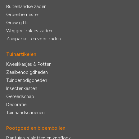
Buitenlandse zaden
Groenbemester
Grow gifts
Weggeefzakjes zaden
Zaaipakketten voor zaden
Tuinartikelen
Kweekkasjes & Potten
Zaaibenodigdheden
Tuinbenodigdheden
Insectenkasten
Gereedschap
Decoratie
Tuinhandschoenen
Pootgoed en bloembollen
Plantuien, sjalotten en knoflook