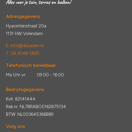
Adresgegevens
Hyacintenstraat 20a
1131 HW Volendam
E:
info@dezaden.nl
T: 06 3048 5829
Telefonisch bereikbaar:
Ma t/m vr:
09:00 - 16:00
Bedrijfsgegevens
KvK: 82141444
Rek.nr: NL78RABO0162875134
BTW: NL003645366B89
Volg ons