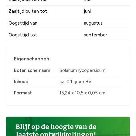
Zaaitijd buiten tot
juni
Oogsttijd van
augustus
Oogsttijd tot
september
Eigenschappen
Botanische naam
Solanum lycopersicum
Inhoud
ca. 0,1 gram BV
Formaat
15,24 x 10,5 x 0,05 cm
Blijf op de hoogte van de
laatste ontwikkelingen!