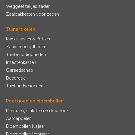
Weggeefzakjes zaden
Zaaipakketten voor zaden
Tuinartikelen
Kweekkasjes & Potten
Zaaibenodigdheden
Tuinbenodigdheden
Insectenkasten
Gereedschap
Decoratie
Tuinhandschoenen
Pootgoed en bloembollen
Plantuien, sjalotten en knoflook
Aardappelen
Bloembollen Najaar
Bloembollen Voorjaar