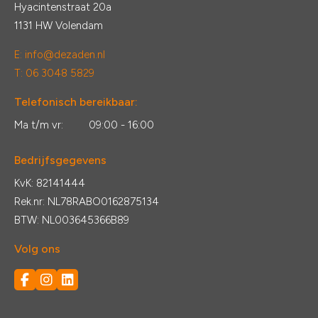
Hyacintenstraat 20a
1131 HW Volendam
E:
info@dezaden.nl
T: 06 3048 5829
Telefonisch bereikbaar:
Ma t/m vr:
09:00 - 16:00
Bedrijfsgegevens
KvK: 82141444
Rek.nr: NL78RABO0162875134
BTW: NL003645366B89
Volg ons