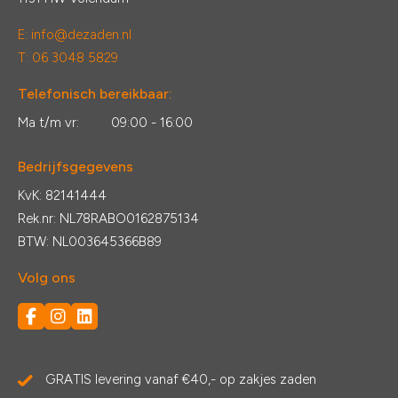
E:
info@dezaden.nl
T: 06 3048 5829
Telefonisch bereikbaar:
Ma t/m vr:
09:00 - 16:00
Bedrijfsgegevens
KvK: 82141444
Rek.nr: NL78RABO0162875134
BTW: NL003645366B89
Volg ons
GRATIS levering vanaf €40,- op zakjes zaden