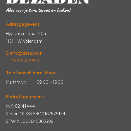
Adresgegevens
Hyacintenstraat 20a
1131 HW Volendam
E:
info@dezaden.nl
T: 06 3048 5829
Telefonisch bereikbaar:
Ma t/m vr:
09:00 - 16:00
Bedrijfsgegevens
KvK: 82141444
Rek.nr: NL78RABO0162875134
BTW: NL003645366B89