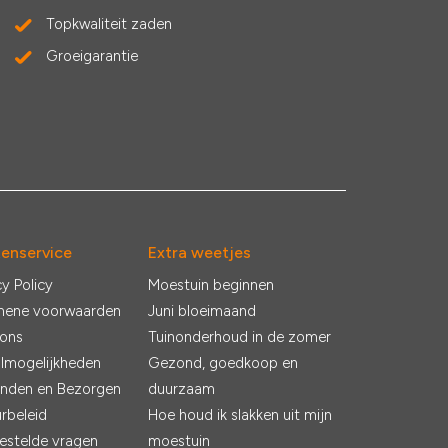
Topkwaliteit zaden
Groeigarantie
tenservice
Extra weetjes
cy Policy
Moestuin beginnen
mene voorwaarden
Juni bloeimaand
 ons
Tuinonderhoud in de zomer
lmogelijkheden
Gezond, goedkoop en
nden en Bezorgen
duurzaam
rbeleid
Hoe houd ik slakken uit mijn
estelde vragen
moestuin