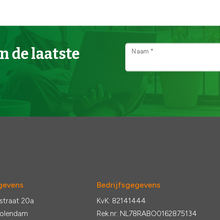
n de laatste
Naam *
gevens
Bedrijfsgegevens
straat 20a
KvK: 82141444
Volendam
Rek.nr: NL78RABO0162875134