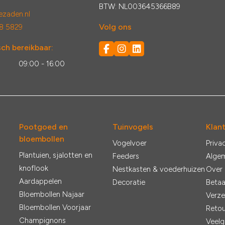
BTW: NL003645366B89
zaden.nl
Volg ons
8 5829
ch bereikbaar:
:
09:00 - 16:00
Pootgoed en
Tuinvogels
Klan
bloembollen
Vogelvoer
Priva
Plantuien, sjalotten en
Feeders
Alge
knoflook
Nestkasten & voederhuizen
Over
Aardappelen
Decoratie
Betaa
Bloembollen Najaar
Verze
Bloembollen Voorjaar
Retou
Champignons
Veelg