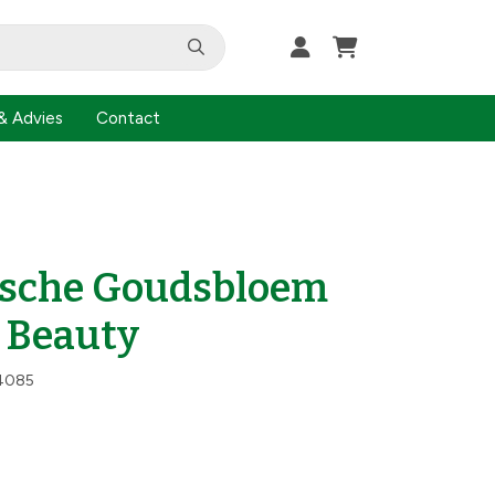
& Advies
Contact
ische Goudsbloem
c Beauty
4085