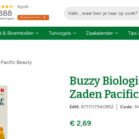
 & Bloembollen
Tuinvogels
Zaaikalender
Tips 
Pacific Beauty
Buzzy Biolog
Zaden Pacifi
EAN:
8711117940852
Code:
9
€ 2,69