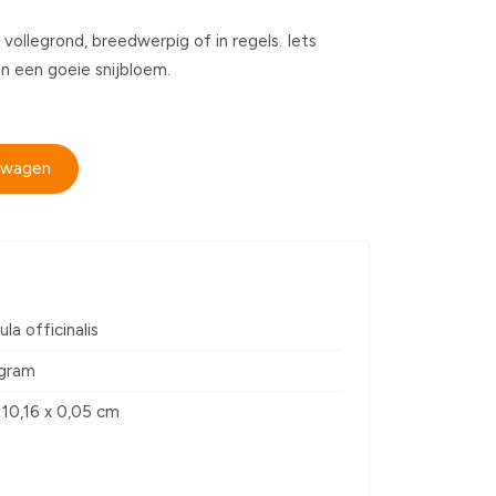
 vollegrond, breedwerpig of in regels. Iets
n een goeie snijbloem.
elwagen
la officinalis
 gram
 10,16 x 0,05 cm