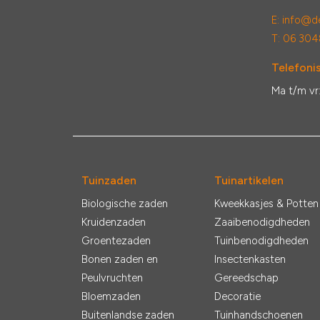
E:
info@de
T: 06 304
Telefonis
Ma t/m vr
Tuinzaden
Tuinartikelen
Biologische zaden
Kweekkasjes & Potten
Kruidenzaden
Zaaibenodigdheden
Groentezaden
Tuinbenodigdheden
Bonen zaden en
Insectenkasten
Peulvruchten
Gereedschap
Bloemzaden
Decoratie
Buitenlandse zaden
Tuinhandschoenen