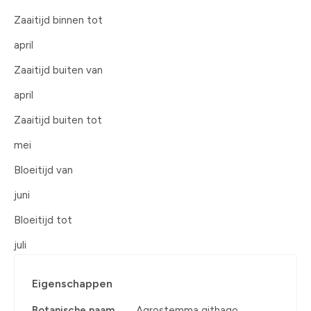
Zaaitijd binnen tot
april
Zaaitijd buiten van
april
Zaaitijd buiten tot
mei
Bloeitijd van
juni
Bloeitijd tot
juli
Eigenschappen
Botanische naam
Agrostemma githago