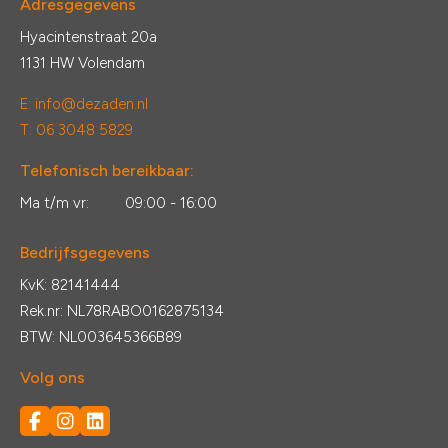
Adresgegevens
Hyacintenstraat 20a
1131 HW Volendam
E:
info@dezaden.nl
T: 06 3048 5829
Telefonisch bereikbaar:
Ma t/m vr:
09:00 - 16:00
Bedrijfsgegevens
KvK: 82141444
Rek.nr: NL78RABO0162875134
BTW: NL003645366B89
Volg ons