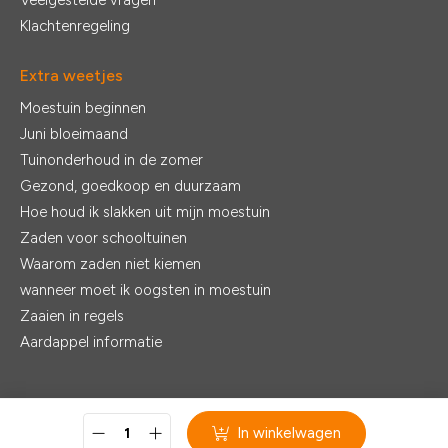
Veelgestelde vragen
Klachtenregeling
Extra weetjes
Moestuin beginnen
Juni bloeimaand
Tuinonderhoud in de zomer
Gezond, goedkoop en duurzaam
Hoe houd ik slakken uit mijn moestuin
Zaden voor schooltuinen
Waarom zaden niet kiemen
wanneer moet ik oogsten in moestuin
Zaaien in regels
Aardappel informatie
© 2026 - De Zaden |
Realisatie:
Ventori Webdevelopment
In winkelwagen