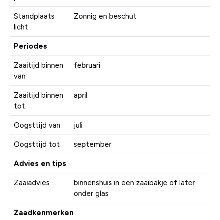
Standplaats
Zonnig en beschut
licht
Periodes
Zaaitijd binnen
februari
van
Zaaitijd binnen
april
tot
Oogsttijd van
juli
Oogsttijd tot
september
Advies en tips
Zaaiadvies
binnenshuis in een zaaibakje of later
onder glas
Zaadkenmerken