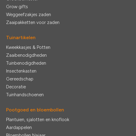
Grow gifts
Weggeefzakjes zaden
Zaaipakketten voor zaden
Tuinartikelen
Kweekkasjes & Potten
Zaaibenodigdheden
Tuinbenodigdheden
Insectenkasten
Gereedschap
Decoratie
Tuinhandschoenen
Pootgoed en bloembollen
Plantuien, sjalotten en knoflook
Aardappelen
Bloembollen Najaar