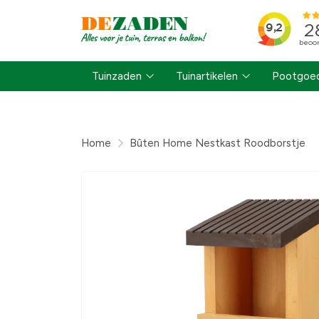
Tuinzaden
Tuinartikelen
Pootgoed
Home
Bûten Home Nestkast Roodborstje