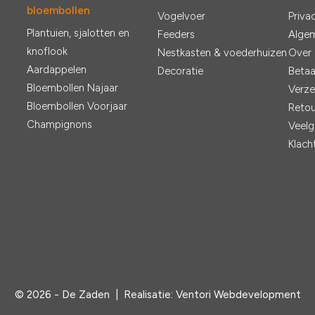
bloembollen
Vogelvoer
Priva
Plantuien, sjalotten en
Feeders
Alge
knoflook
Nestkasten & voederhuizen
Over
Aardappelen
Decoratie
Betaa
Bloembollen Najaar
Verze
Bloembollen Voorjaar
Retou
Champignons
Veelg
Klach
© 2026 - De Zaden |
Realisatie:
Ventori Webdevelopment