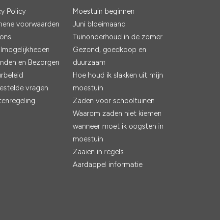
cy Policy
Moestuin beginnen
mene voorwaarden
Juni bloeimaand
 ons
Tuinonderhoud in de zomer
lmogelijkheden
Gezond, goedkoop en
nden en Bezorgen
duurzaam
rbeleid
Hoe houd ik slakken uit mijn
estelde vragen
moestuin
tenregeling
Zaden voor schooltuinen
Waarom zaden niet kiemen
wanneer moet ik oogsten in
moestuin
Zaaien in regels
Aardappel informatie