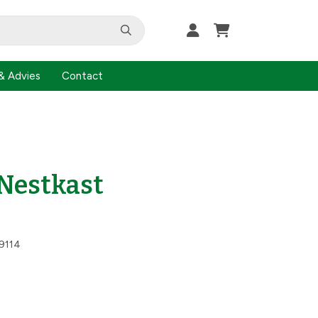
& Advies
Contact
Nestkast
9114