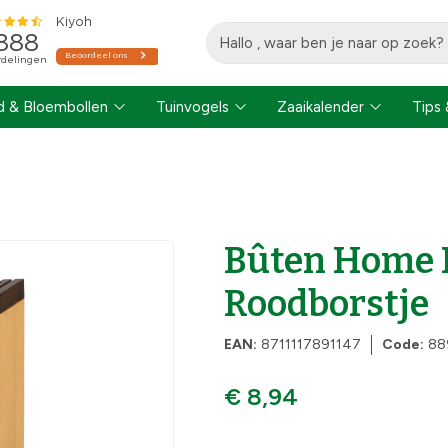
 & Bloembollen
Tuinvogels
Zaaikalender
Tips 
Bûten Home 
Roodborstje
EAN:
8711117891147
Code:
88
€ 8,94