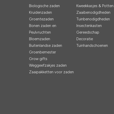
Biologische zaden
Kweekkasjes & Potten
Kruidenzaden
Zaaibenodigdheden
Groentezaden
Tuinbenodigdheden
Bonen zaden en
Insectenkasten
Peulvruchten
Gereedschap
Bloemzaden
Decoratie
Buitenlandse zaden
Tuinhandschoenen
Groenbemester
Grow gifts
Weggeefzakjes zaden
Zaaipakketten voor zaden