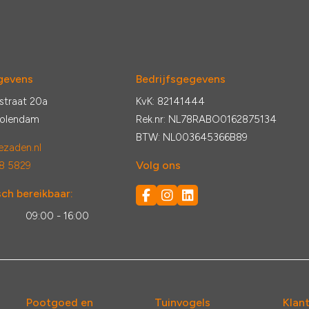
gevens
Bedrijfsgegevens
straat 20a
KvK: 82141444
Volendam
Rek.nr: NL78RABO0162875134
BTW: NL003645366B89
zaden.nl
Volg ons
8 5829
ch bereikbaar:
:
09:00 - 16:00
Pootgoed en
Tuinvogels
Klan