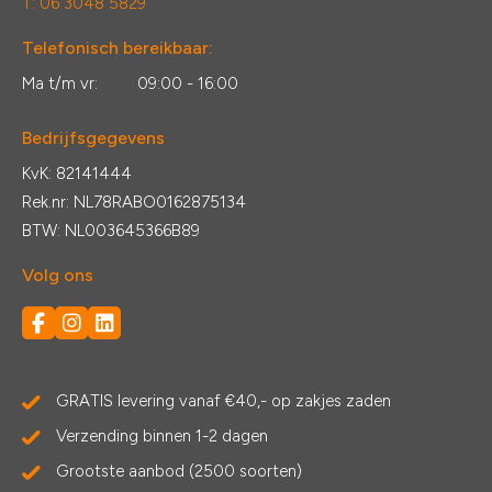
T: 06 3048 5829
Telefonisch bereikbaar:
Ma t/m vr:
09:00 - 16:00
Bedrijfsgegevens
KvK: 82141444
Rek.nr: NL78RABO0162875134
BTW: NL003645366B89
Volg ons
GRATIS levering vanaf €40,- op zakjes zaden
Verzending binnen 1-2 dagen
Grootste aanbod (2500 soorten)