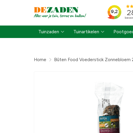
Tuinzaden
Tuinartikelen
Pootgoed
Home
Bûten Food Voederstick Zonnebloem 20