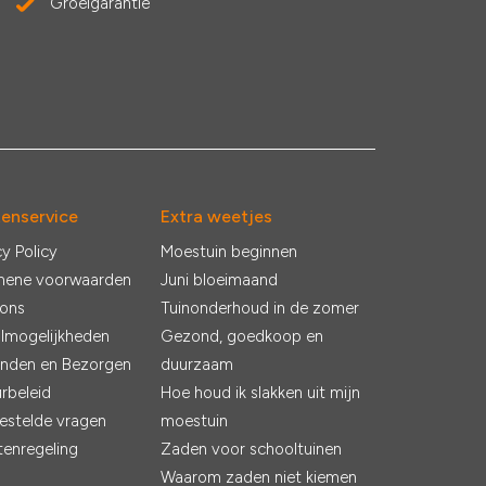
Groeigarantie
tenservice
Extra weetjes
cy Policy
Moestuin beginnen
mene voorwaarden
Juni bloeimaand
 ons
Tuinonderhoud in de zomer
lmogelijkheden
Gezond, goedkoop en
nden en Bezorgen
duurzaam
rbeleid
Hoe houd ik slakken uit mijn
estelde vragen
moestuin
tenregeling
Zaden voor schooltuinen
Waarom zaden niet kiemen