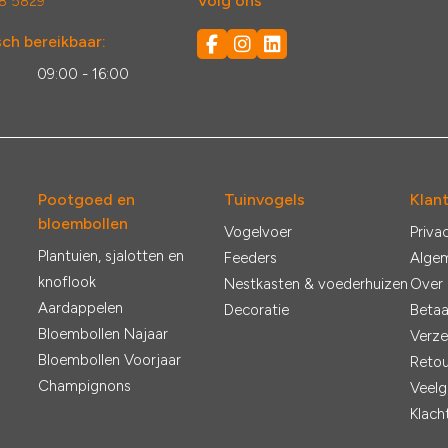
Volg ons
8 5829
ch bereikbaar:
:
09:00 - 16:00
Pootgoed en
Tuinvogels
Klan
bloembollen
Vogelvoer
Priva
Plantuien, sjalotten en
Feeders
Alge
knoflook
Nestkasten & voederhuizen
Over
Aardappelen
Decoratie
Betaa
Bloembollen Najaar
Verze
Bloembollen Voorjaar
Retou
Champignons
Veelg
Klach