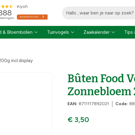
 & Bloembollen
Tuinvogels
Zaaikalender
Tips 
0g incl.display
Bûten Food V
Zonnebloem 2
EAN:
8711117892021
Code:
88
€ 3,50