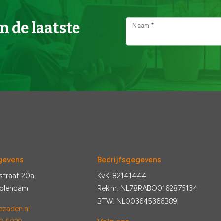
n de laatste
Naam *
gevens
Bedrijfsgegevens
straat 20a
KvK: 82141444
Volendam
Rek.nr: NL78RABO0162875134
BTW: NL003645366B89
zaden.nl