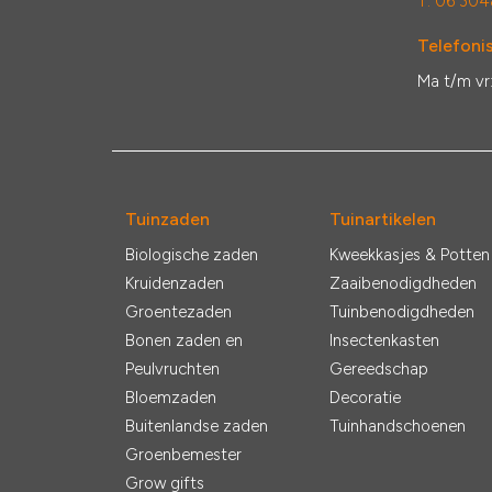
T: 06 304
Telefonis
Ma t/m vr
Tuinzaden
Tuinartikelen
Biologische zaden
Kweekkasjes & Potten
Kruidenzaden
Zaaibenodigdheden
Groentezaden
Tuinbenodigdheden
Bonen zaden en
Insectenkasten
Peulvruchten
Gereedschap
Bloemzaden
Decoratie
Buitenlandse zaden
Tuinhandschoenen
Groenbemester
Grow gifts