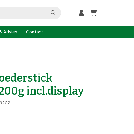
& Advies
Contact
oederstick
00g incl.display
9202