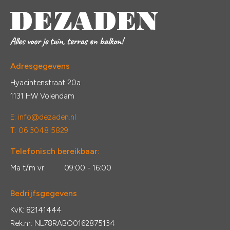
Adresgegevens
Hyacintenstraat 20a
1131 HW Volendam
E:
info@dezaden.nl
T: 06 3048 5829
Telefonisch bereikbaar:
Ma t/m vr:
09:00 - 16:00
Bedrijfsgegevens
KvK: 82141444
Rek.nr: NL78RABO0162875134