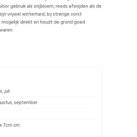
or gebruik als snijbloem, reeds afsnijden als de
ijn vrijwel winterhard, bij strenge vorst
n mogelijk direkt en houdt de grond goed
ewaren.
, juli
ugustus, september
3 x 7cm cm