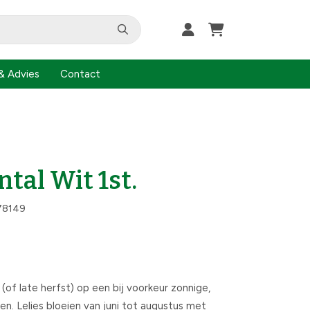
& Advies
Contact
ntal Wit 1st.
78149
r (of late herfst) op een bij voorkeur zonnige,
en. Lelies bloeien van juni tot augustus met