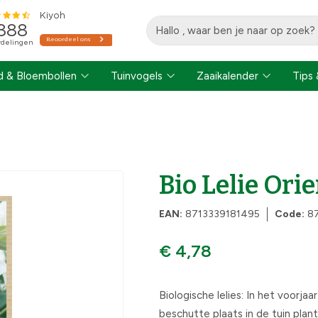
 & Bloembollen
Tuinvogels
Zaaikalender
Tips 
Bio Lelie Orie
EAN:
8713339181495
Code:
8
€ 4,78
Biologische lelies: In het voorjaa
beschutte plaats in de tuin plant