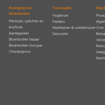
Pootgoed en
Tuinvogels
Klan
bloembollen
Vogelvoer
Priva
Plantuien, sjalotten en
Feeders
Alge
knoflook
Nestkasten & voederhuizen
Over
Aardappelen
Decoratie
Betaa
Bloembollen Najaar
Verze
Bloembollen Voorjaar
Retou
Champignons
Veelg
Klach