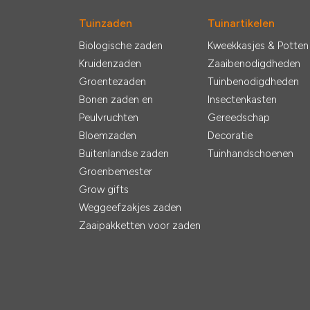
Tuinzaden
Tuinartikelen
Biologische zaden
Kweekkasjes & Potten
Kruidenzaden
Zaaibenodigdheden
Groentezaden
Tuinbenodigdheden
Bonen zaden en
Insectenkasten
Peulvruchten
Gereedschap
Bloemzaden
Decoratie
Buitenlandse zaden
Tuinhandschoenen
Groenbemester
Grow gifts
Weggeefzakjes zaden
Zaaipakketten voor zaden