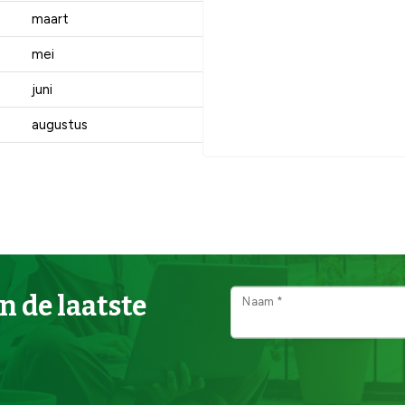
maart
mei
juni
augustus
n de laatste
Naam *