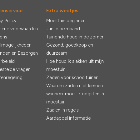
tenservice
Extra weetjes
cy Policy
Moestuin beginnen
mene voorwaarden
Juni bloeimaand
 ons
Tuinonderhoud in de zomer
lmogelijkheden
Gezond, goedkoop en
nden en Bezorgen
duurzaam
rbeleid
Hoe houd ik slakken uit mijn
estelde vragen
moestuin
tenregeling
Zaden voor schooltuinen
Waarom zaden niet kiemen
wanneer moet ik oogsten in
moestuin
Zaaien in regels
Aardappel informatie