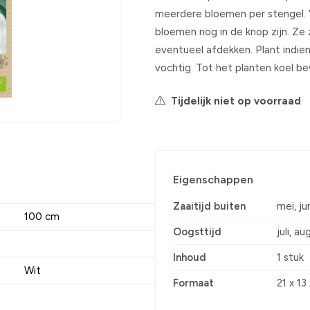
meerdere bloemen per stengel. Vo
bloemen nog in de knop zijn. Ze z
eventueel afdekken. Plant indie
vochtig. Tot het planten koel b
Tijdelijk niet op voorraad
Eigenschappen
Zaaitijd buiten
mei, juni
100 cm
Oogsttijd
juli, a
Inhoud
1 stuk
Wit
Formaat
21 x 1