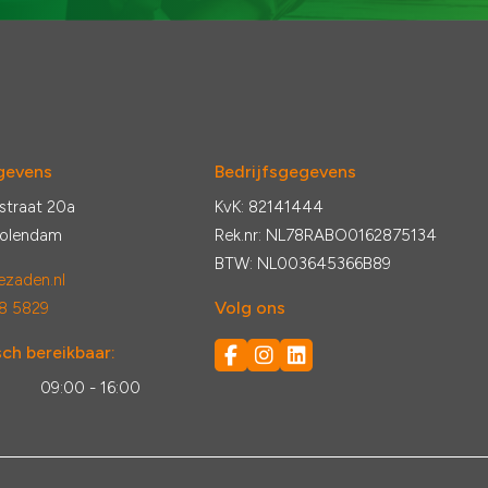
gevens
Bedrijfsgegevens
straat 20a
KvK: 82141444
Volendam
Rek.nr: NL78RABO0162875134
BTW: NL003645366B89
zaden.nl
Volg ons
8 5829
ch bereikbaar:
:
09:00 - 16:00