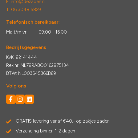
E:
info@dezaden.nl
T: 06 3048 5829
Telefonisch bereikbaar:
Ma t/m vr:
09:00 - 16:00
Bedrijfsgegevens
KvK: 82141444
Rek.nr: NL78RABO0162875134
BTW: NL003645366B89
Volg ons
GRATIS levering vanaf €40,- op zakjes zaden
Verzending binnen 1-2 dagen