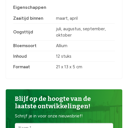
Eigenschappen
Zaaitijd binnen
maart, april
juli, augustus, september,
Oogsttijd
oktober
Bloemsoort
Allium
Inhoud
12 stuks
Formaat
21 x 13 x 5 cm
Blijf op de hoogte van de
laatste ontwikkelingen!
Schrijf je in voor onze nieuwsbrief!
Naam *