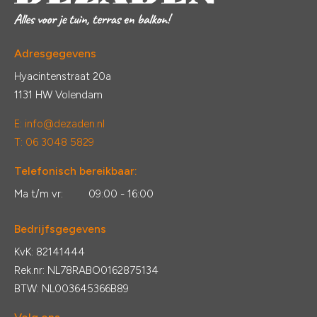
Adresgegevens
Hyacintenstraat 20a
1131 HW Volendam
E:
info@dezaden.nl
T: 06 3048 5829
Telefonisch bereikbaar:
Ma t/m vr:
09:00 - 16:00
Bedrijfsgegevens
KvK: 82141444
Rek.nr: NL78RABO0162875134
BTW: NL003645366B89