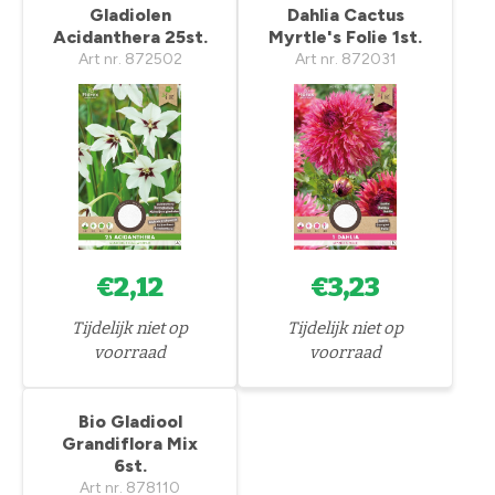
Gladiolen
Dahlia Cactus
Acidanthera 25st.
Myrtle's Folie 1st.
Art nr. 872502
Art nr. 872031
€2,12
€3,23
Tijdelijk niet op
Tijdelijk niet op
voorraad
voorraad
Bio Gladiool
Grandiflora Mix
6st.
Art nr. 878110