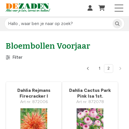
Bloembollen Voorjaar
Filter
1
2
Dahlia Rejmans
Dahlia Cactus Park
Firecracker I
Pink Isa 1st.
Art nr. 872006
Art nr. 872078