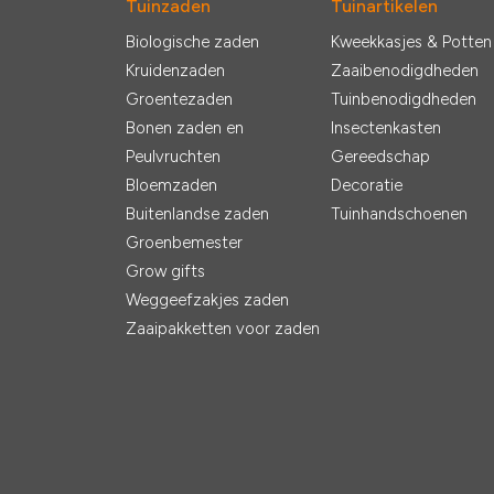
Tuinzaden
Tuinartikelen
Biologische zaden
Kweekkasjes & Potten
Kruidenzaden
Zaaibenodigdheden
Groentezaden
Tuinbenodigdheden
Bonen zaden en
Insectenkasten
Peulvruchten
Gereedschap
Bloemzaden
Decoratie
Buitenlandse zaden
Tuinhandschoenen
Groenbemester
Grow gifts
Weggeefzakjes zaden
Zaaipakketten voor zaden