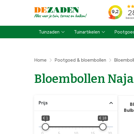
Tuinzaden
Tuinartikelen
Pootgoed
Home
Pootgoed & bloembollen
Bloemboll
Bloembollen Naja
Prijs
B
Bulb
€ 1
€ 18
0
5
10
15
20