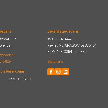
gevens
Bedrijfsgegevens
straat 20a
KvK: 82141444
Volendam
Rek.nr: NL78RABO0162875134
BTW: NL003645366B89
zaden.nl
Volg ons
8 5829
ch bereikbaar:
:
09:00 - 16:00