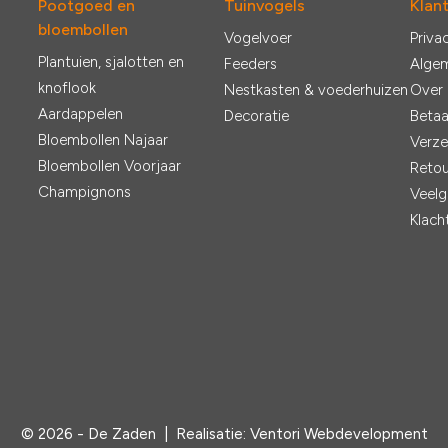
Pootgoed en
Tuinvogels
Klan
bloembollen
Vogelvoer
Priva
Plantuien, sjalotten en
Feeders
Alge
knoflook
Nestkasten & voederhuizen
Over
Aardappelen
Decoratie
Betaa
Bloembollen Najaar
Verze
Bloembollen Voorjaar
Retou
Champignons
Veelg
Klach
© 2026 - De Zaden |
Realisatie:
Ventori Webdevelopment