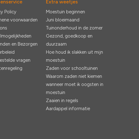
tenservice
Extra weetjes
cy Policy
Moestuin beginnen
mene voorwaarden
Juni bloeimaand
 ons
Tuinonderhoud in de zomer
lmogelijkheden
Gezond, goedkoop en
nden en Bezorgen
duurzaam
rbeleid
Hoe houd ik slakken uit mijn
estelde vragen
moestuin
tenregeling
Zaden voor schooltuinen
Waarom zaden niet kiemen
wanneer moet ik oogsten in
moestuin
Zaaien in regels
Aardappel informatie