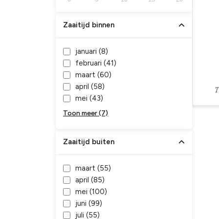
Zaaitijd binnen
januari (
8
)
februari (
41
)
maart (
60
)
april (
58
)
T
mei (
43
)
Toon meer (7)
Zaaitijd buiten
maart (
55
)
april (
85
)
mei (
100
)
juni (
99
)
juli (
55
)