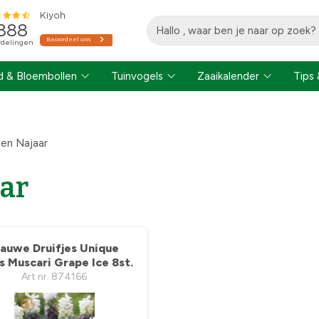
 & Bloembollen
Tuinvogels
Zaaikalender
Tips 
en Najaar
ar
lauwe Druifjes Unique
s Muscari Grape Ice 8st.
Art nr. 874166