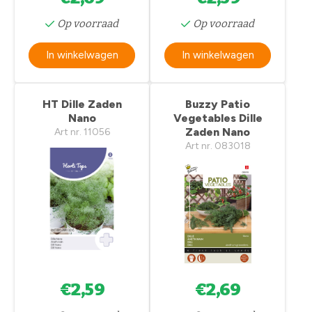
Op voorraad
Op voorraad
In winkelwagen
In winkelwagen
HT Dille Zaden
Buzzy Patio
Nano
Vegetables Dille
Zaden Nano
Art nr. 11056
Art nr. 083018
€2,59
€2,69