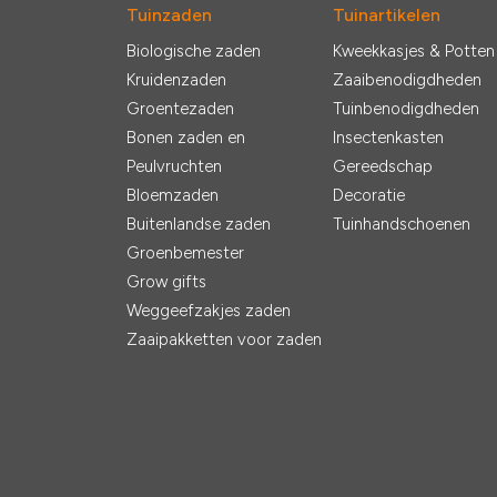
Tuinzaden
Tuinartikelen
Biologische zaden
Kweekkasjes & Potten
Kruidenzaden
Zaaibenodigdheden
Groentezaden
Tuinbenodigdheden
Bonen zaden en
Insectenkasten
Peulvruchten
Gereedschap
Bloemzaden
Decoratie
Buitenlandse zaden
Tuinhandschoenen
Groenbemester
Grow gifts
Weggeefzakjes zaden
Zaaipakketten voor zaden