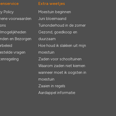
tenservice
Extra weetjes
cy Policy
Moestuin beginnen
mene voorwaarden
Juni bloeimaand
 ons
Tuinonderhoud in de zomer
lmogelijkheden
Gezond, goedkoop en
nden en Bezorgen
duurzaam
rbeleid
Hoe houd ik slakken uit mijn
estelde vragen
moestuin
tenregeling
Zaden voor schooltuinen
Waarom zaden niet kiemen
wanneer moet ik oogsten in
moestuin
Zaaien in regels
Aardappel informatie