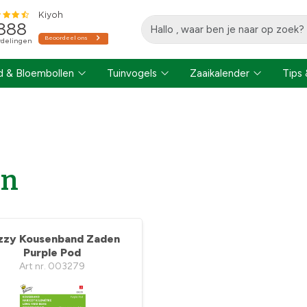
 & Bloembollen
Tuinvogels
Zaaikalender
Tips 
en
zzy Kousenband Zaden
Purple Pod
Art nr. 003279