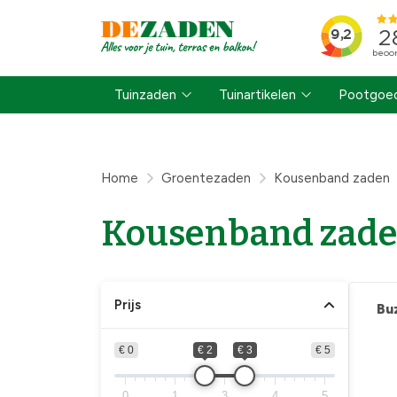
Tuinzaden
Tuinartikelen
Pootgoed
Home
Groentezaden
Kousenband zaden
Kousenband zad
Prijs
Bu
€ 0
€ 2
€ 3
€ 5
0
1
3
4
5