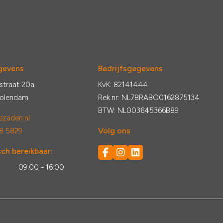
gevens
Bedrijfsgegevens
straat 20a
KvK: 82141444
Volendam
Rek.nr: NL78RABO0162875134
BTW: NL003645366B89
zaden.nl
Volg ons
8 5829
ch bereikbaar:
:
09:00 - 16:00