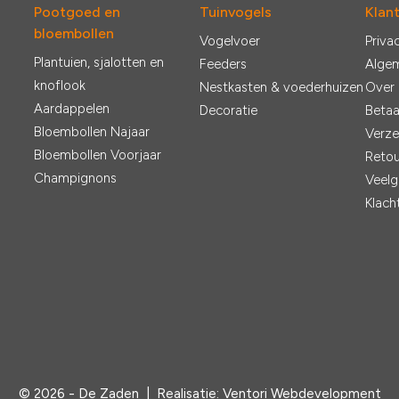
Pootgoed en
Tuinvogels
Klan
bloembollen
Vogelvoer
Priva
Plantuien, sjalotten en
Feeders
Alge
knoflook
Nestkasten & voederhuizen
Over
Aardappelen
Decoratie
Betaa
Bloembollen Najaar
Verze
Bloembollen Voorjaar
Retou
Champignons
Veelg
Klach
© 2026 - De Zaden |
Realisatie:
Ventori Webdevelopment