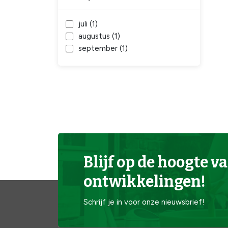
juli (
1
)
augustus (
1
)
september (
1
)
Blijf op de hoogte va
ontwikkelingen!
Schrijf je in voor onze nieuwsbrief!