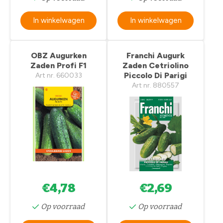
In winkelwagen
In winkelwagen
OBZ Augurken
Franchi Augurk
Zaden Profi F1
Zaden Cetriolino
Piccolo Di Parigi
Art nr. 660033
Art nr. 880557
€4,78
€2,69
Op voorraad
Op voorraad