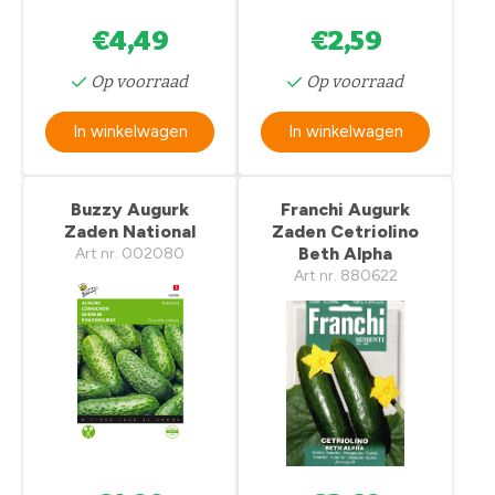
€4,49
€2,59
Op voorraad
Op voorraad
In winkelwagen
In winkelwagen
Buzzy Augurk
Franchi Augurk
Zaden National
Zaden Cetriolino
Beth Alpha
Art nr. 002080
Art nr. 880622