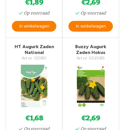
€1,89
€2,69
Op voorraad
Op voorraad
In winkelwagen
In winkelwagen
HT Augurk Zaden
Buzzy Augurk
National
Zaden Hokus
Art nr. 12080
Art nr. 002085
€1,68
€2,69
Op voorraad
Op voorraad