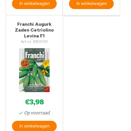
In winkelwagen
In winkelwagen
Franchi Augurk
Zaden Cetriolino
Levina F1
Art nr. 880591
€3,98
Op voorraad
In winkelwagen