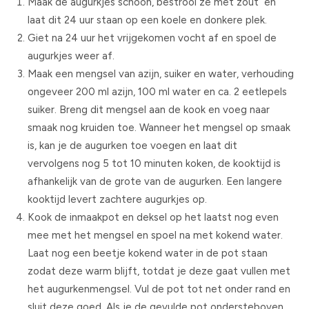
Maak de augurkjes schoon, bestrooi ze met zout en
laat dit 24 uur staan op een koele en donkere plek.
Giet na 24 uur het vrijgekomen vocht af en spoel de
augurkjes weer af.
Maak een mengsel van azijn, suiker en water, verhouding
ongeveer 200 ml azijn, 100 ml water en ca. 2 eetlepels
suiker. Breng dit mengsel aan de kook en voeg naar
smaak nog kruiden toe. Wanneer het mengsel op smaak
is, kan je de augurken toe voegen en laat dit
vervolgens nog 5 tot 10 minuten koken, de kooktijd is
afhankelijk van de grote van de augurken. Een langere
kooktijd levert zachtere augurkjes op.
Kook de inmaakpot en deksel op het laatst nog even
mee met het mengsel en spoel na met kokend water.
Laat nog een beetje kokend water in de pot staan
zodat deze warm blijft, totdat je deze gaat vullen met
het augurkenmengsel. Vul de pot tot net onder rand en
sluit deze goed. Als je de gevulde pot ondersteboven